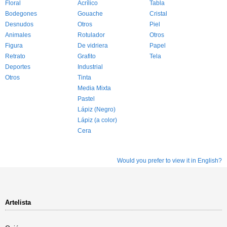
Floral
Acrílico
Tabla
Bodegones
Gouache
Cristal
Desnudos
Otros
Piel
Animales
Rotulador
Otros
Figura
De vidriera
Papel
Retrato
Grafito
Tela
Deportes
Industrial
Otros
Tinta
Media Mixta
Pastel
Lápiz (Negro)
Lápiz (a color)
Cera
Would you prefer to view it in English?
Artelista